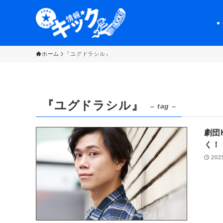
ホーム
『ユグドラシル』
『ユグドラシル』
– tag –
劇団
く！
202