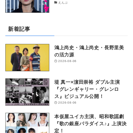
えんぶ
新着記事
鴻上尚史・鴻上尚史・長野里美
の活力源
2026-08-06
堤 真一×濵田崇裕 ダブル主演
『グレンギャリー・グレンロ
ス』ビジュアル公開！
2026-08-06
本仮屋ユイカ主演、昭和歌謡劇
『歌の銀座パラダイス♪』上演決
定！