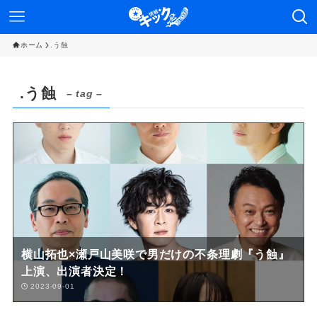
ホーム
.う蝕
.う蝕
– tag –
横山拓也×瀬戸山美咲で男だけの不条理劇『う蝕』
上演、出演者決定！
2023-09-01