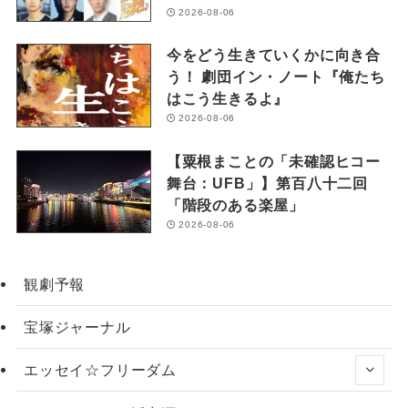
2026-08-06
今をどう生きていくかに向き合
う！ 劇団イン・ノート『俺たち
はこう生きるよ』
2026-08-06
【粟根まことの「未確認ヒコー
舞台：UFB」】第百八十二回
「階段のある楽屋」
2026-08-06
観劇予報
宝塚ジャーナル
エッセイ☆フリーダム