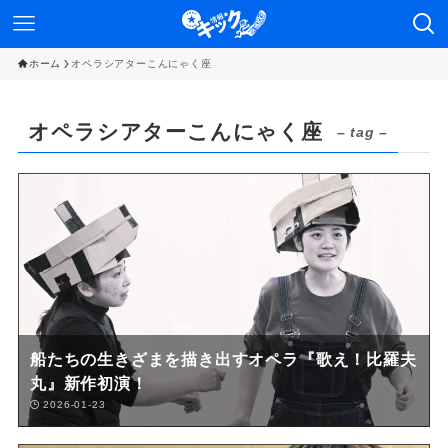
ホーム
オペラシアターこんにゃく座
オペラシアターこんにゃく座
– tag –
船たちの生きざまを描き出すオペラ『歌え！比羅夫
丸』新作初演！
2026-01-23