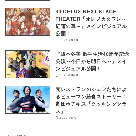
30-DELUX NEXT STAGE
THEATER『オレノカタワレ～
紅蓮の章～』メインビジュアル
公開！
2026-08-08
『坂本冬美 歌手生活40周年記念
公演～今日から明日へ～』メイ
ンビジュアル公開！
2026-08-08
元レストランのシェフたちによ
るヒューマン給食ストーリー！
劇団ホチキス『クッキングクラ
ス』
2026-08-07