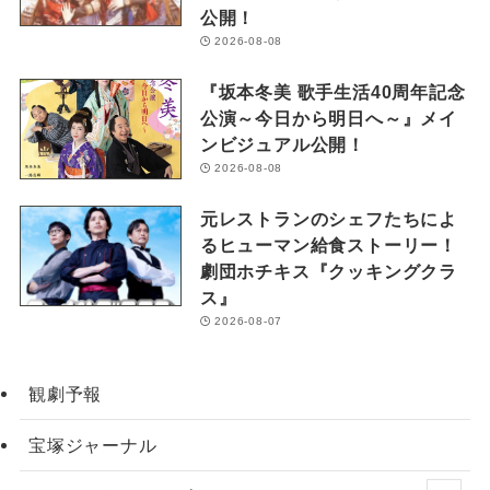
公開！
2026-08-08
『坂本冬美 歌手生活40周年記念
公演～今日から明日へ～』メイ
ンビジュアル公開！
2026-08-08
元レストランのシェフたちによ
るヒューマン給食ストーリー！
劇団ホチキス『クッキングクラ
ス』
2026-08-07
観劇予報
宝塚ジャーナル