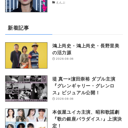
えんぶ
新着記事
鴻上尚史・鴻上尚史・長野里美
の活力源
2026-08-06
堤 真一×濵田崇裕 ダブル主演
『グレンギャリー・グレンロ
ス』ビジュアル公開！
2026-08-06
本仮屋ユイカ主演、昭和歌謡劇
『歌の銀座パラダイス♪』上演決
定！