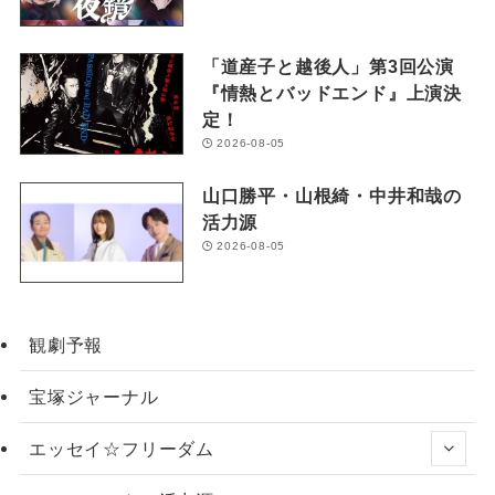
「道産子と越後人」第3回公演
『情熱とバッドエンド』上演決
定！
2026-08-05
山口勝平・山根綺・中井和哉の
活力源
2026-08-05
観劇予報
宝塚ジャーナル
エッセイ☆フリーダム