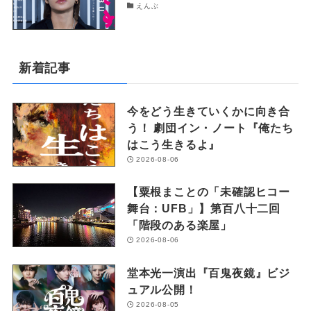
えんぶ
新着記事
今をどう生きていくかに向き合
う！ 劇団イン・ノート『俺たち
はこう生きるよ』
2026-08-06
【粟根まことの「未確認ヒコー
舞台：UFB」】第百八十二回
「階段のある楽屋」
2026-08-06
堂本光一演出『百鬼夜鏡』ビジ
ュアル公開！
2026-08-05