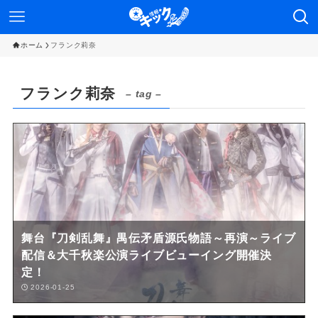
ホーム
フランク莉奈
フランク莉奈
– tag –
舞台『刀剣乱舞』禺伝矛盾源氏物語～再演～ライブ
配信＆大千秋楽公演ライブビューイング開催決
定！
2026-01-25