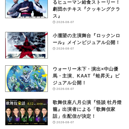
るヒューマン給食ストーリー！
劇団ホチキス『クッキングクラ
ス』
2026-08-07
小瀧望の主演舞台『ロックンロ
ール』メインビジュアル公開！
2026-08-07
ウォーリー木下・演出×中山優
馬・主演、KAAT『蛙昇天』ビ
ジュアル公開！
2026-08-07
歌舞伎座八月公演『怪談 牡丹燈
籠』出演者による「歌舞伎家
話」生配信が決定！
2026-08-07