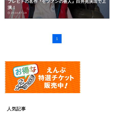
ブレヒトの名作『セツアンの善人』白井晃演出で上
演！
2024-07-18
1
人気記事