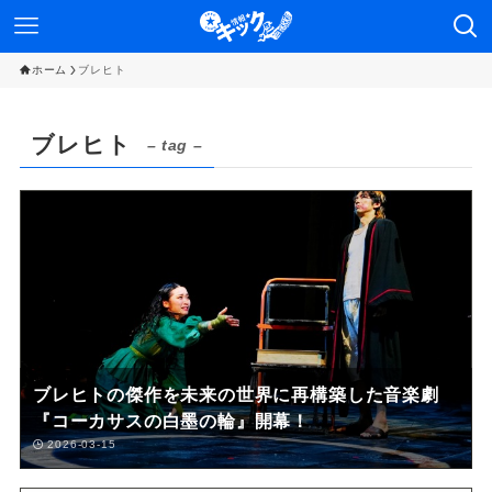
ホーム
ブレヒト
ブレヒト
– tag –
ブレヒトの傑作を未来の世界に再構築した音楽劇
『コーカサスの白墨の輪』開幕！
2026-03-15