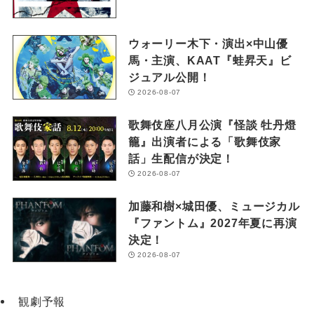
ウォーリー木下・演出×中山優
馬・主演、KAAT『蛙昇天』ビ
ジュアル公開！
2026-08-07
歌舞伎座八月公演『怪談 牡丹燈
籠』出演者による「歌舞伎家
話」生配信が決定！
2026-08-07
加藤和樹×城田優、ミュージカル
『ファントム』2027年夏に再演
決定！
2026-08-07
観劇予報