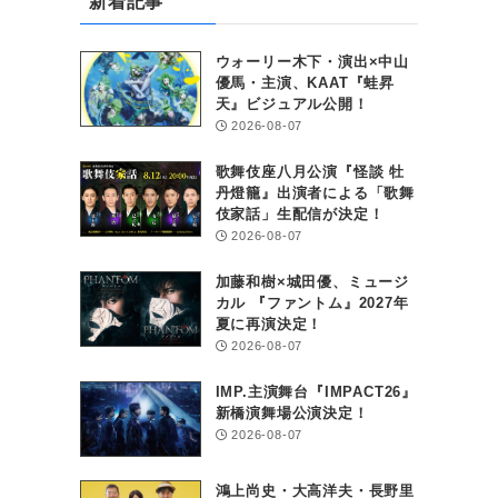
新着記事
ウォーリー木下・演出×中山
優馬・主演、KAAT『蛙昇
天』ビジュアル公開！
2026-08-07
歌舞伎座八月公演『怪談 牡
丹燈籠』出演者による「歌舞
伎家話」生配信が決定！
2026-08-07
加藤和樹×城田優、ミュージ
カル 『ファントム』2027年
夏に再演決定！
2026-08-07
IMP.主演舞台『IMPACT26』
新橋演舞場公演決定！
2026-08-07
鴻上尚史・大高洋夫・長野里