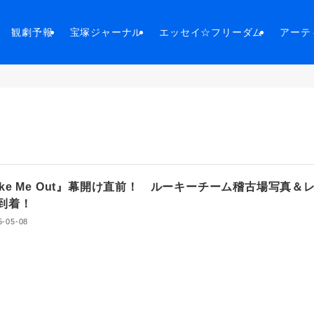
観劇予報
宝塚ジャーナル
エッセイ☆フリーダム
アーテ
ake Me Out』幕開け直前！ ルーキーチーム稽古場写真＆
ト到着！
5-05-08