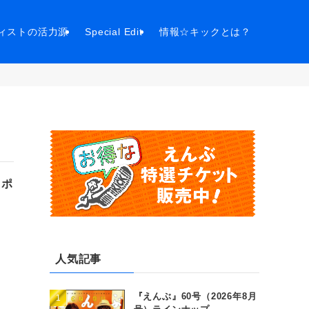
ィストの活力源
Special Edit
情報☆キックとは？
レポ
人気記事
『えんぶ』60号（2026年8月