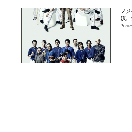
メジ
演、
202