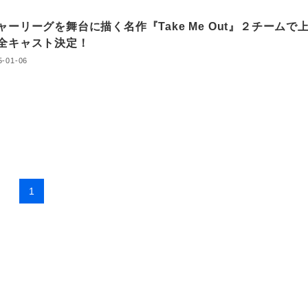
ャーリーグを舞台に描く名作『Take Me Out』２チームで
全キャスト決定！
5-01-06
1