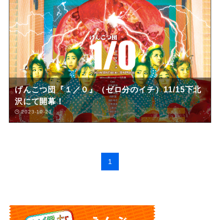
げんこつ団『１／０』（ゼロ分のイチ）11/15下北
沢にて開幕！
2023-10-23
1