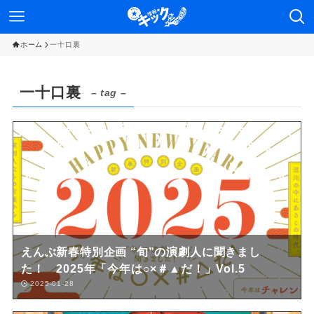
ホーム
一十口裏
一十口裏
– tag –
えんぶ新春特別企画 “旬”の演劇人に聞きまし
た！ 2025年「今年は○×＃▲だ！」Vol.5
2025-01-28