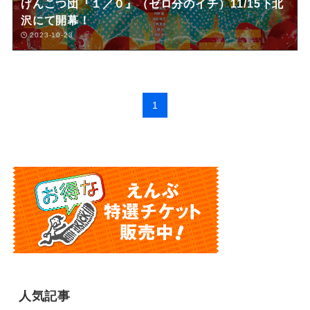
げんこつ団『１／０』（ゼロ分のイチ）11/15下北
沢にて開幕！
2023-10-23
1
人気記事