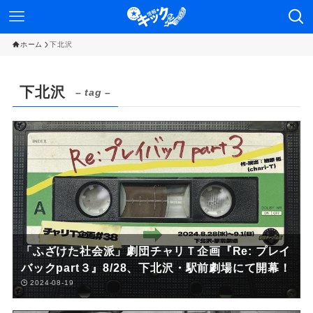
ホーム
下北沢
下北沢
– tag –
「ふざけた社会派」劇団チャリＴ企画『Re: プレイ
バックpart３』8/28、下北沢・駅前劇場にて開幕！
2024-08-19