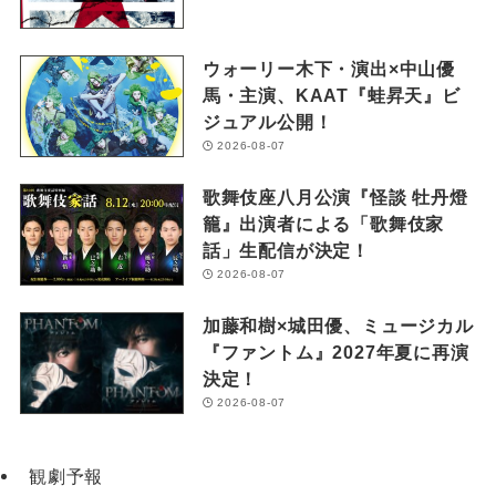
ウォーリー木下・演出×中山優
馬・主演、KAAT『蛙昇天』ビ
ジュアル公開！
2026-08-07
歌舞伎座八月公演『怪談 牡丹燈
籠』出演者による「歌舞伎家
話」生配信が決定！
2026-08-07
加藤和樹×城田優、ミュージカル
『ファントム』2027年夏に再演
決定！
2026-08-07
観劇予報