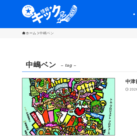
ホーム
中嶋ベン
中嶋ベン
– tag –
中津
202