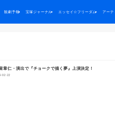
観劇予報
宝塚ジャーナル
エッセイ☆フリーダム
アーテ
留章仁・演出で『チョークで描く夢』上演決定！
6-02-22