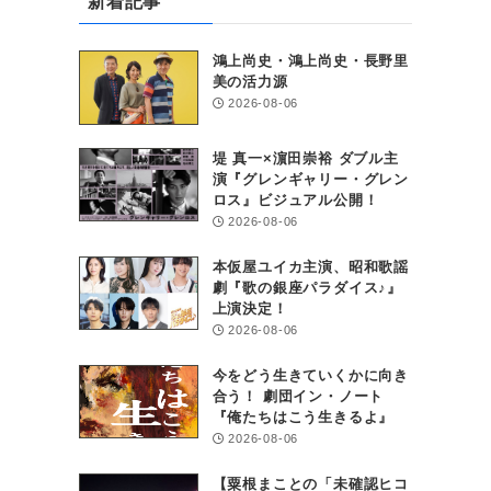
新着記事
鴻上尚史・鴻上尚史・長野里
美の活力源
2026-08-06
堤 真一×濵田崇裕 ダブル主
演『グレンギャリー・グレン
ロス』ビジュアル公開！
2026-08-06
本仮屋ユイカ主演、昭和歌謡
劇『歌の銀座パラダイス♪』
上演決定！
2026-08-06
今をどう生きていくかに向き
合う！ 劇団イン・ノート
『俺たちはこう生きるよ』
2026-08-06
【粟根まことの「未確認ヒコ