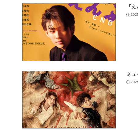
『え
202
ミュ
202