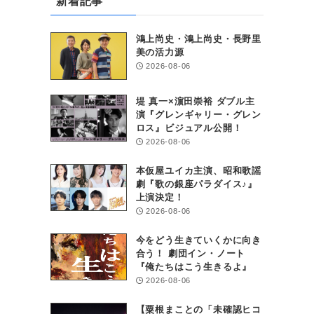
新着記事
鴻上尚史・鴻上尚史・長野里
美の活力源
2026-08-06
堤 真一×濵田崇裕 ダブル主
演『グレンギャリー・グレン
ロス』ビジュアル公開！
2026-08-06
本仮屋ユイカ主演、昭和歌謡
劇『歌の銀座パラダイス♪』
上演決定！
2026-08-06
今をどう生きていくかに向き
合う！ 劇団イン・ノート
『俺たちはこう生きるよ』
2026-08-06
【粟根まことの「未確認ヒコ