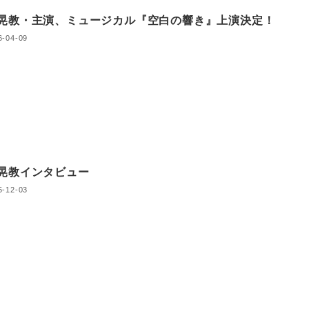
晃教・主演、ミュージカル『空⽩の響き』上演決定！
6-04-09
晃教インタビュー
5-12-03