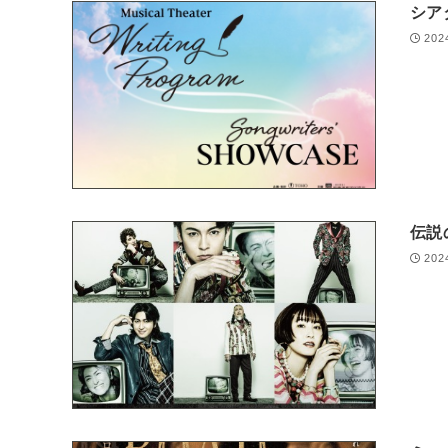
シアタ
202
伝説
202