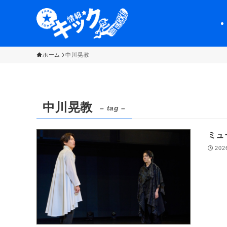
ホーム
中川晃教
中川晃教
– tag –
ミュ
202