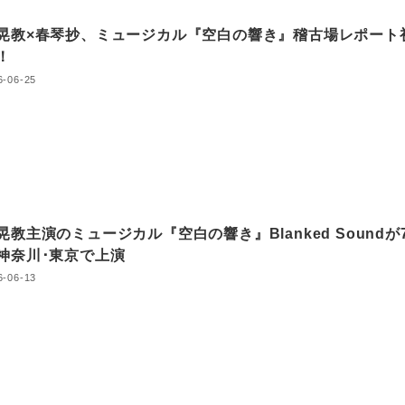
晃教×春琴抄、ミュージカル『空白の響き』稽古場レポート
！
6-06-25
晃教主演のミュージカル『空白の響き』Blanked Soundが
神奈川･東京で上演
6-06-13