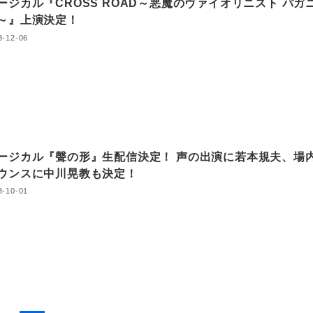
ージカル『CROSS ROAD～悪魔のヴァイオリニスト パガ
～』上演決定！
3-12-06
ージカル『聲の形』生配信決定！ 声の出演に若本規夫、場
ウンスに中川晃教も決定！
3-10-01