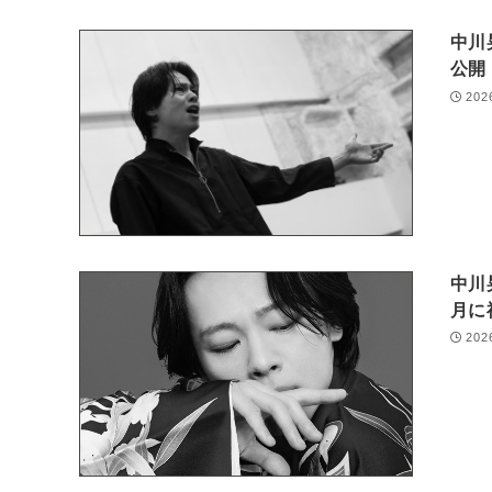
中川
公開
202
中川
月に
202