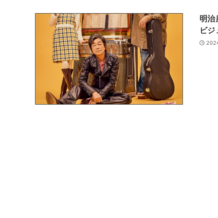
明治
ビジ
202