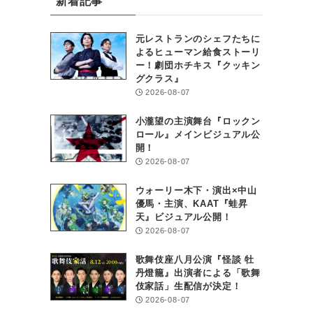
新着記事
元レストランのシェフたちに
よるヒューマン給食ストーリ
ー！劇団ホチキス『クッキン
グクラス』
2026-08-07
小瀧望の主演舞台『ロックン
ロール』メインビジュアル公
開！
2026-08-07
ウォーリー木下・演出×中山
優馬・主演、KAAT『蛙昇
天』ビジュアル公開！
2026-08-07
歌舞伎座八月公演『怪談 牡
丹燈籠』出演者による「歌舞
伎家話」生配信が決定！
2026-08-07