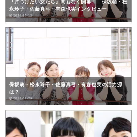
『片づけたい女たち』間もなく開幕！ 保坂萌・松
永玲子・佐藤真弓・有森也実インタビュー
2024-10-12
保坂萌・松永玲子・佐藤真弓・有森也実の活力源
は？
2024-09-29