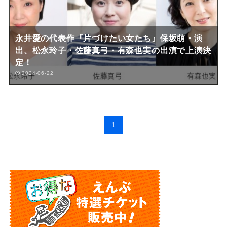
永井愛の代表作『片づけたい女たち』保坂萌・演
出、松永玲子・佐藤真弓・有森也実の出演で上演決
定！
2024-06-22
1