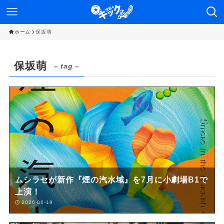
ホーム
保坂萌
保坂萌
– tag –
ムシラセが新作『煙の汽水域』を7月に小劇場B1で
上演！
2026-06-19