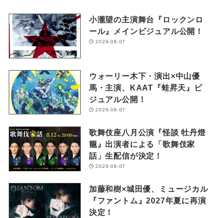
小瀧望の主演舞台『ロックンロ
ール』メインビジュアル公開！
2026-08-07
ウォーリー木下・演出×中山優
馬・主演、KAAT『蛙昇天』ビ
ジュアル公開！
2026-08-07
歌舞伎座八月公演『怪談 牡丹燈
籠』出演者による「歌舞伎家
話」生配信が決定！
2026-08-07
加藤和樹×城田優、ミュージカル
『ファントム』2027年夏に再演
決定！