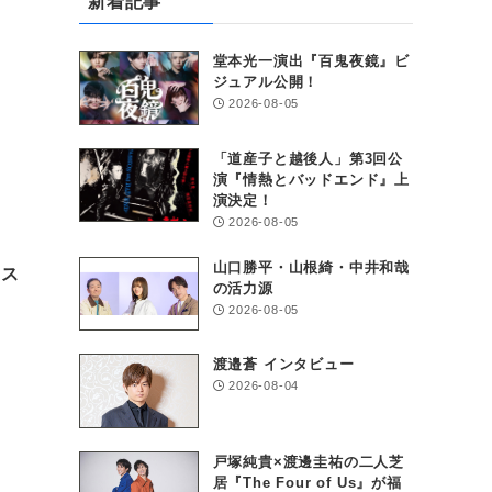
新着記事
堂本光一演出『百鬼夜鏡』ビ
ジュアル公開！
2026-08-05
「道産子と越後人」第3回公
演『情熱とバッドエンド』上
演決定！
2026-08-05
山口勝平・山根綺・中井和哉
ャス
の活力源
2026-08-05
渡邉蒼 インタビュー
2026-08-04
戸塚純貴×渡邊圭祐の二人芝
居『The Four of Us』が福