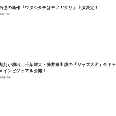
拓也の新作『ワタシタチはモノガタリ』上演決定！
4-03-06
充則が演出、千葉雄大・藤井隆出演の『ジャズ大名』全キ
メインビジュアル公開！
3-09-01