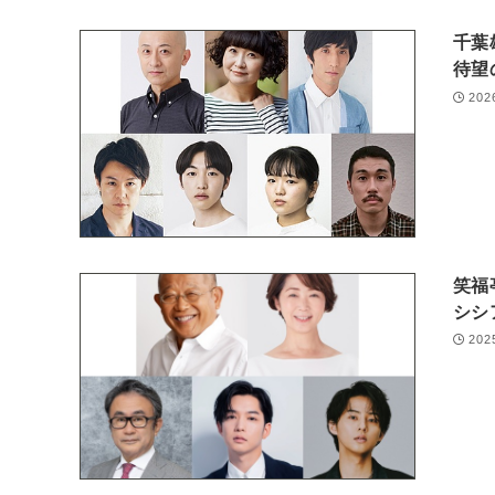
千葉
待望
202
笑福
シシ
202