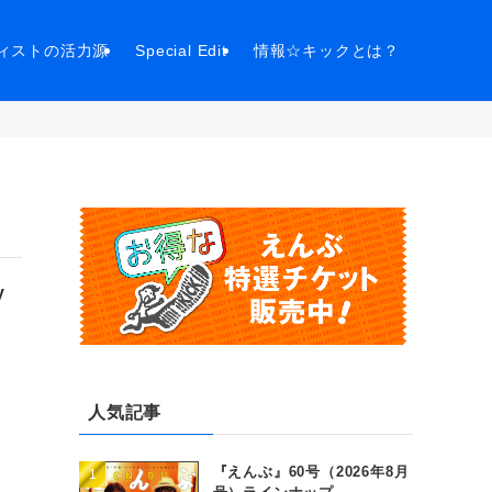
ィストの活力源
Special Edit
情報☆キックとは？
y
人気記事
『えんぶ』60号（2026年8月