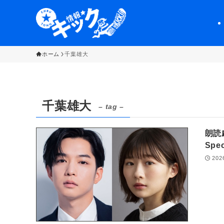
ホーム
千葉雄大
千葉雄大
– tag –
朗読劇
Sp
202