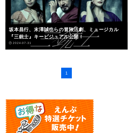
坂本昌行、末澤誠也らの冒険活劇、ミュージカル
『三銃士』キービジュアル公開！
2024-07-31
1