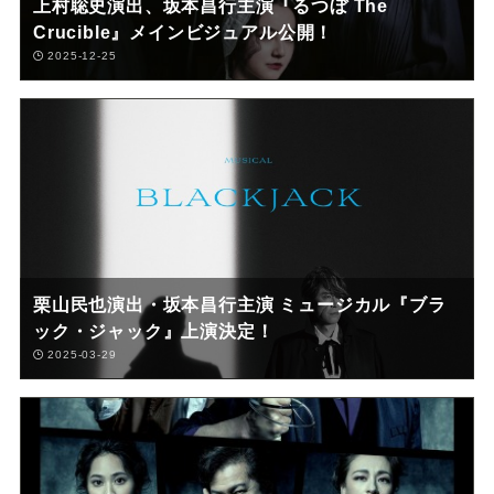
上村聡史演出、坂本昌行主演『るつぼ The
Crucible』メインビジュアル公開！
2025-12-25
栗山民也演出・坂本昌行主演 ミュージカル『ブラ
ック・ジャック』上演決定！
2025-03-29