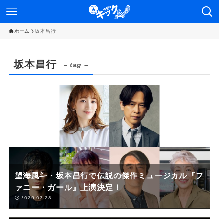
ホーム
坂本昌行
坂本昌行
– tag –
望海風斗・坂本昌行で伝説の傑作ミュージカル『フ
ァニー・ガール』上演決定！
2026-03-23