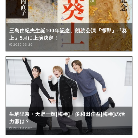
三島由紀夫生誕100年記念、朗読公演『邯鄲』『葵
上』5月に上演決定！
2025-03-29
生駒里奈・天野一輝[梅棒]・多和田任益[梅棒]の活
力源は？
2024-12-05