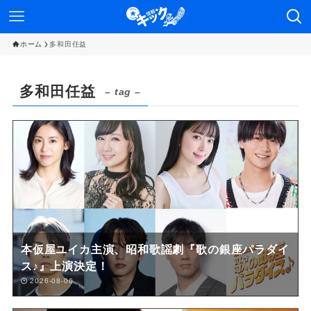
ホーム
多和田任益
多和田任益
– tag –
本仮屋ユイカ主演、昭和歌謡劇『歌の銀座パラダイ
ス♪』上演決定！
2026-08-06