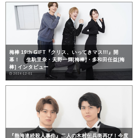
梅棒 19th GIFT『クリス、いってきマス!!!』開
幕！ 生駒里奈・天野一輝[梅棒]・多和田任益[梅
棒] インタビュー
2024-12-01
『熱海連続殺人事件』二人の木村伝兵衛再び！今度