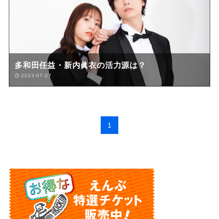
多和田任益・新内眞衣の活力源は？
2023-07-27
1