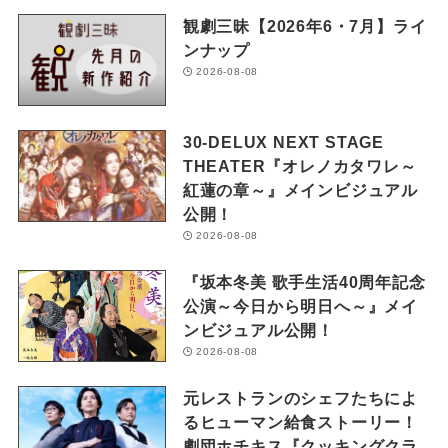
観劇三昧【2026年6・7月】ライ
ンナップ
2026-08-08
30-DELUX NEXT STAGE
THEATER『オレノカタワレ～
紅蓮の章～』メインビジュアル
公開！
2026-08-08
『坂本冬美 歌手生活40周年記念
公演～今日から明日へ～』メイ
ンビジュアル公開！
2026-08-08
元レストランのシェフたちによ
るヒューマン給食ストーリー！
劇団ホチキス『クッキングクラ