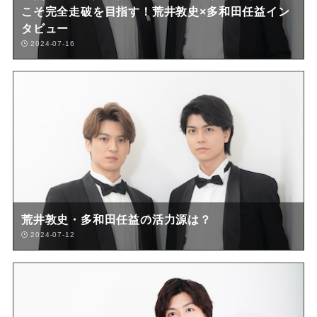
こそ完全走破を目指す！荒井敦史×多和田任益イン
タビュー
2024-07-16
荒井敦史・多和田任益の活力源は？
2024-07-12