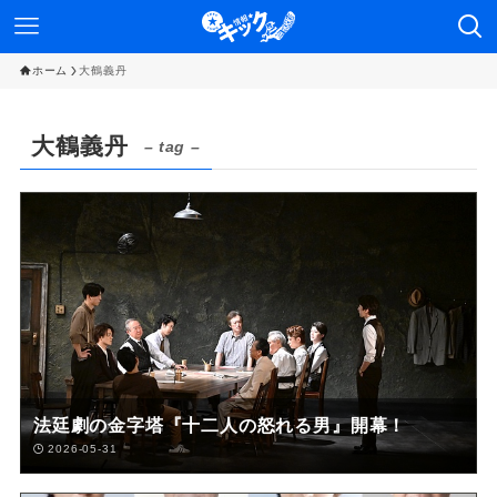
ホーム
大鶴義丹
大鶴義丹
– tag –
法廷劇の金字塔『十二人の怒れる男』開幕！
2026-05-31