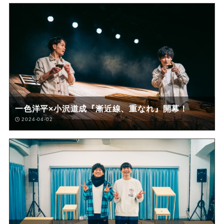
一色洋平×小沢道成『漸近線、重なれ』開幕！
2024-04-02