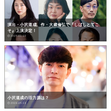
演出・小沢道成、作・大歳倫弘で『しばしとてこ
そ』上演決定！
2025-01-10
小沢道成の活力源は？
2024-05-13