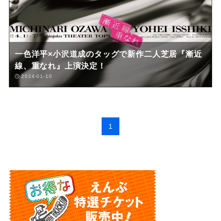
一色洋平×小沢道成のタッグで新作二人芝居『漸近
線、重なれ』上演決定！
2024-01-10
1