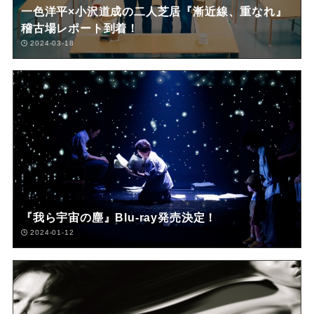
一色洋平×小沢道成の二人芝居『漸近線、重なれ』
稽古場レポート到着！
2024-03-18
『我ら宇宙の塵』Blu-ray発売決定！
2024-01-12