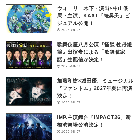
ウォーリー木下・演出×中山優
馬・主演、KAAT『蛙昇天』ビ
ジュアル公開！
2026-08-07
歌舞伎座八月公演『怪談 牡丹燈
籠』出演者による「歌舞伎家
話」生配信が決定！
2026-08-07
加藤和樹×城田優、ミュージカル
『ファントム』2027年夏に再演
決定！
2026-08-07
IMP.主演舞台『IMPACT26』新
橋演舞場公演決定！
2026-08-07