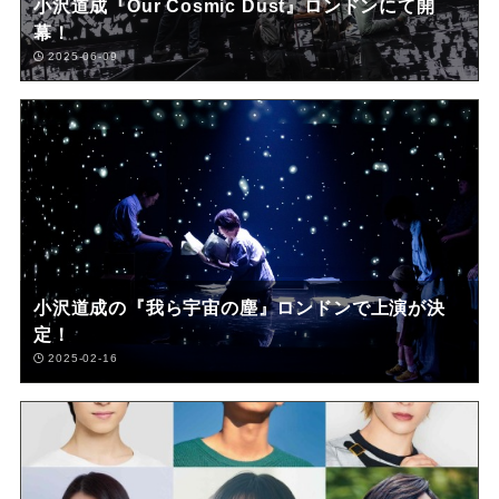
小沢道成『Our Cosmic Dust』ロンドンにて開
幕！
2025-06-09
小沢道成の『我ら宇宙の塵』ロンドンで上演が決
定！
2025-02-16