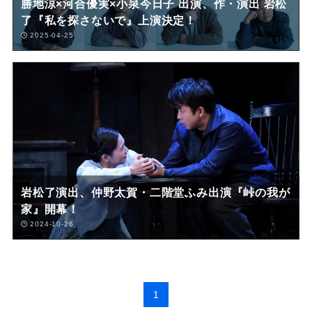
勝地涼×河合優実×小泉今日子 出演、作・演出 岩松
了『私を探さないで』上演決定！
2025-04-25
岩松了演出、仲野太賀・二階堂ふみ出演『峠の我が
家』開幕！
2024-10-26
1