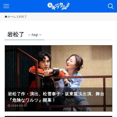
ホーム
岩松了
岩松了
– tag –
岩松了作・演出、松雪泰子・坂東龍汰出演、舞台
『危険なワルツ』開幕！
2026-03-07