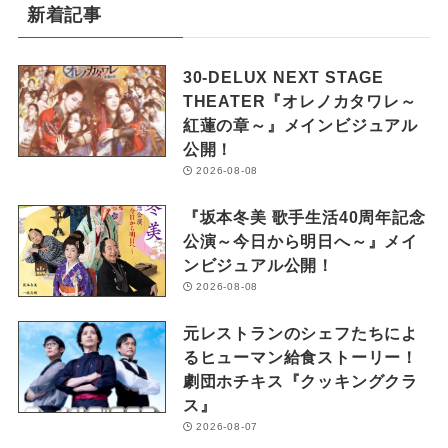
新着記事
30-DELUX NEXT STAGE
THEATER『オレノカタワレ～
紅蓮の章～』メインビジュアル
公開！
2026-08-08
『坂本冬美 歌手生活40周年記念
公演～今日から明日へ～』メイ
ンビジュアル公開！
2026-08-08
元レストランのシェフたちによ
るヒューマン給食ストーリー！
劇団ホチキス『クッキングクラ
ス』
2026-08-07