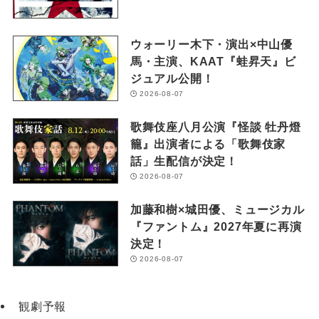
ウォーリー木下・演出×中山優
馬・主演、KAAT『蛙昇天』ビ
ジュアル公開！
2026-08-07
歌舞伎座八月公演『怪談 牡丹燈
籠』出演者による「歌舞伎家
話」生配信が決定！
2026-08-07
加藤和樹×城田優、ミュージカル
『ファントム』2027年夏に再演
決定！
2026-08-07
観劇予報