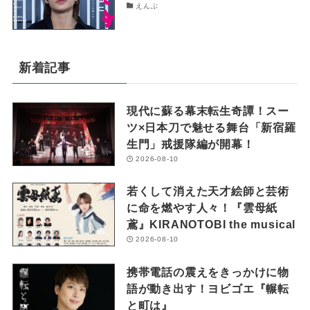
えんぶ
新着記事
現代に蘇る幕末転生奇譚！スー
ツ×日本刀で魅せる舞台「新宿羅
生門」戒援隊編が開幕！
2026-08-10
若くして消えた天才絵師と芸術
に命を燃やす人々！『雲母紙
鳶』KIRANOTOBI the musical
2026-08-10
携帯電話の震えをきっかけに物
語が動き出す！ヨビゴエ『輾転
と町は』