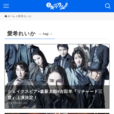
ホーム
愛希れいか
愛希れいか
– tag –
シェイクスピア×森新太郎×吉田羊『リチャード三
世』上演決定！
2026-01-23