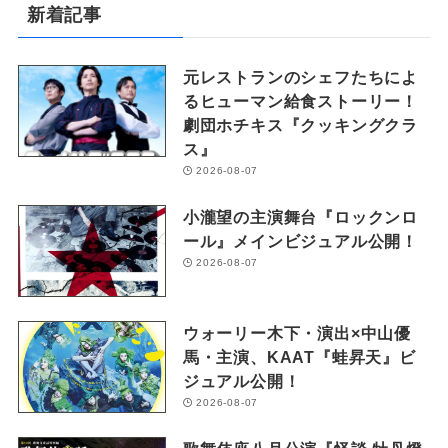
新着記事
元レストランのシェフたちによ
るヒューマン給食ストーリー！
劇団ホチキス『クッキングクラ
ス』
2026-08-07
小瀧望の主演舞台『ロックンロ
ール』メインビジュアル公開！
2026-08-07
ウォーリー木下・演出×中山優
馬・主演、KAAT『蛙昇天』ビ
ジュアル公開！
2026-08-07