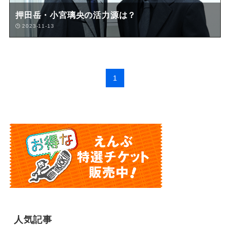
押田岳・小宮璃央の活力源は？
2023-11-13
1
人気記事