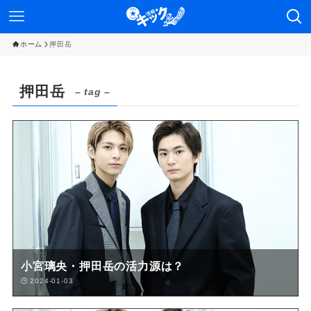
ホーム
押田岳
押田岳
– tag –
小宮璃央・押田岳の活力源は？
2024-01-03