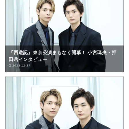
『西遊記』東京公演まもなく開幕！ 小宮璃央・押
田岳インタビュー
2023-12-27