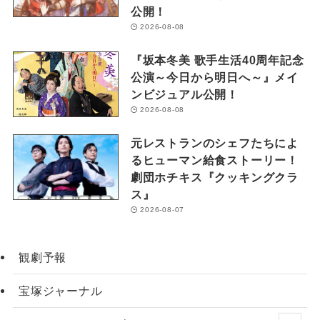
公開！
2026-08-08
『坂本冬美 歌手生活40周年記念
公演～今日から明日へ～』メイ
ンビジュアル公開！
2026-08-08
元レストランのシェフたちによ
るヒューマン給食ストーリー！
劇団ホチキス『クッキングクラ
ス』
2026-08-07
観劇予報
宝塚ジャーナル