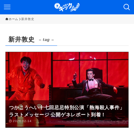
ホーム
新井敦史
新井敦史
– tag –
つかこうへい十七回忌忌特別公演「熱海殺人事件」
ラストメッセージ 公開ゲネレポート到着！
2026-02-14