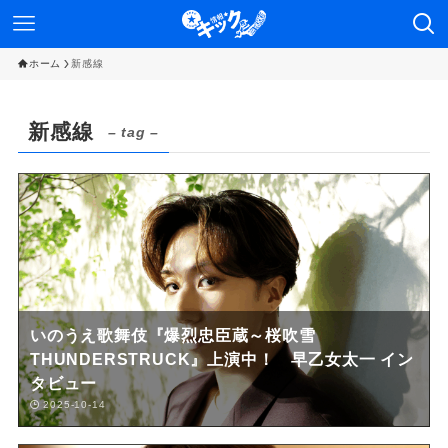
ホーム
新感線
新感線
– tag –
いのうえ歌舞伎『爆烈忠臣蔵～桜吹雪
THUNDERSTRUCK』上演中！ 早乙女太一 イン
タビュー
2025-10-14