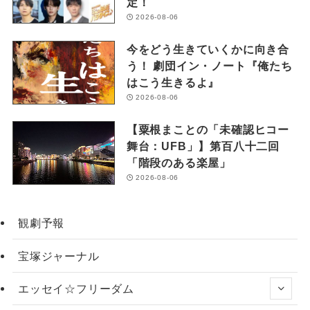
定！
2026-08-06
今をどう生きていくかに向き合
う！ 劇団イン・ノート『俺たち
はこう生きるよ』
2026-08-06
【粟根まことの「未確認ヒコー
舞台：UFB」】第百八十二回
「階段のある楽屋」
2026-08-06
観劇予報
宝塚ジャーナル
エッセイ☆フリーダム