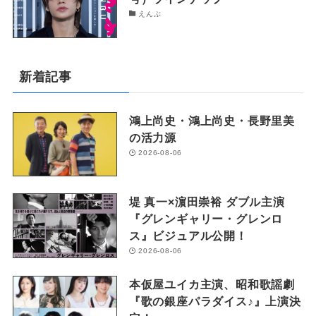
えんぶ
新着記事
鴻上尚史・鴻上尚史・長野里美
の活力源
2026-08-06
堤 真一×濵田崇裕 ダブル主演
『グレンギャリー・グレンロ
ス』ビジュアル公開！
2026-08-06
本仮屋ユイカ主演、昭和歌謡劇
『歌の銀座パラダイス♪』上演決