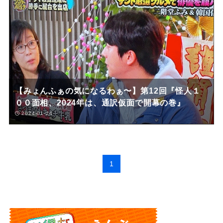
【みょんふぁの気になるわぁ〜】第12回『怪人１
００面相、2024年は、通訳仮面で開幕の巻』
2024-01-24
1