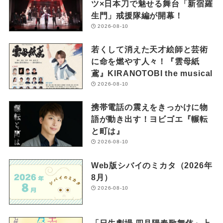
ツ×日本刀で魅せる舞台「新宿羅
生門」戒援隊編が開幕！
2026-08-10
若くして消えた天才絵師と芸術
に命を燃やす人々！『雲母紙
鳶』KIRANOTOBI the musical
2026-08-10
携帯電話の震えをきっかけに物
語が動き出す！ヨビゴエ『輾転
と町は』
2026-08-10
Web版シバイのミカタ（2026年
8月）
2026-08-10
「日生劇場 四月陽春歌舞伎」上