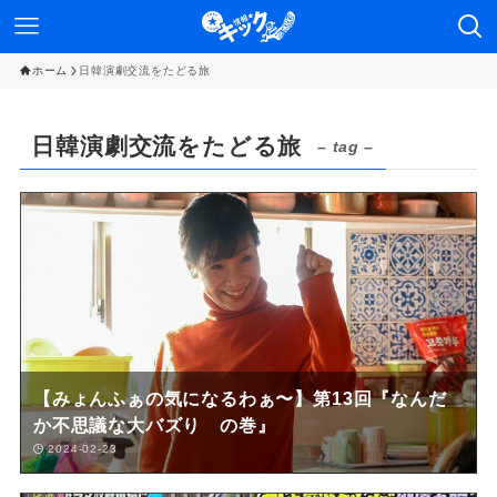
ホーム
日韓演劇交流をたどる旅
日韓演劇交流をたどる旅
– tag –
【みょんふぁの気になるわぁ〜】第13回『なんだ
か不思議な大バズり の巻』
2024-02-23