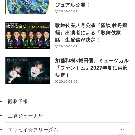
ジュアル公開！
2026-08-07
歌舞伎座八月公演『怪談 牡丹燈
籠』出演者による「歌舞伎家
話」生配信が決定！
2026-08-07
加藤和樹×城田優、ミュージカル
『ファントム』2027年夏に再演
決定！
2026-08-07
観劇予報
宝塚ジャーナル
エッセイ☆フリーダム