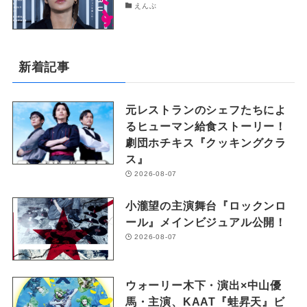
えんぶ
新着記事
元レストランのシェフたちによ
るヒューマン給食ストーリー！
劇団ホチキス『クッキングクラ
ス』
2026-08-07
小瀧望の主演舞台『ロックンロ
ール』メインビジュアル公開！
2026-08-07
ウォーリー木下・演出×中山優
馬・主演、KAAT『蛙昇天』ビ