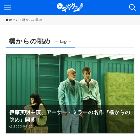
ホーム
橋からの眺め
橋からの眺め
– tag –
伊藤英明主演、アーサー・ミラーの名作『橋からの
眺め』開幕！
2023-09-02