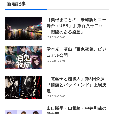
新着記事
【粟根まことの「未確認ヒコー
舞台：UFB」】第百八十二回
「階段のある楽屋」
2026-08-06
堂本光一演出『百鬼夜鏡』ビジ
ュアル公開！
2026-08-05
「道産子と越後人」第3回公演
『情熱とバッドエンド』上演決
定！
2026-08-05
山口勝平・山根綺・中井和哉の