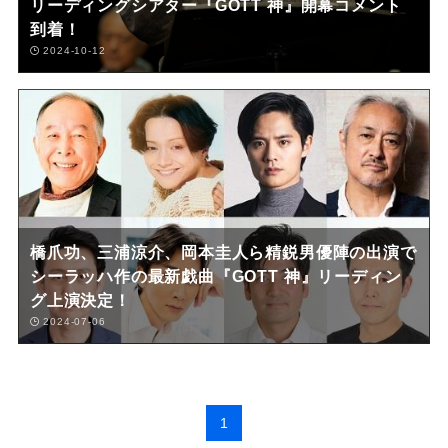
リーディングシアター『GOTT 神』開幕コメント
到着！
2024-10-12
橋爪功、三浦涼介、岡本圭人ら精鋭男優陣の出演で
シーラッハ作の最新戯曲『GOTT 神』リーディン
グ上演決定！
2024-07-06
1