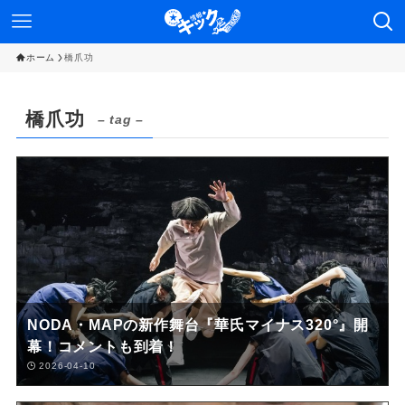
ホーム
橋爪功
橋爪功
– tag –
NODA・MAPの新作舞台『華氏マイナス320°』開
幕！コメントも到着！
2026-04-10