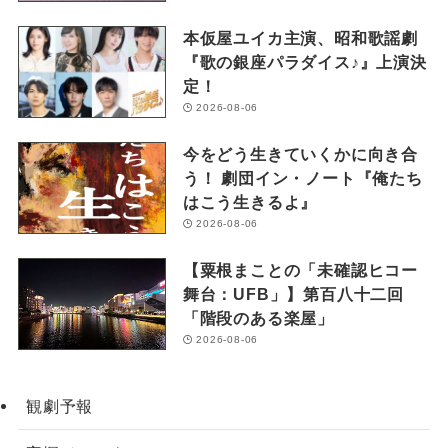
本仮屋ユイカ主演、昭和歌謡劇
『歌の銀座パラダイス♪』上演決
定！
2026-08-06
今をどう生きていくかに向き合
う！ 劇団イン・ノート『俺たち
はこう生きるよ』
2026-08-06
【粟根まことの「未確認ヒコー
舞台：UFB」】第百八十二回
「階段のある楽屋」
2026-08-06
観劇予報