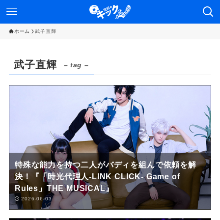
ホーム
武子直輝
武子直輝
– tag –
特殊な能力を持つ二人がバディを組んで依頼を解
決！『「時光代理人-LINK CLICK- Game of
Rules」THE MUSICAL』
2026-06-03