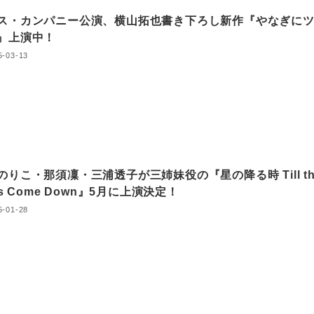
・カンパニー公演、横山拓也書き下ろし新作『やなぎに
は』上演中！
5-03-13
のりこ・那須凜・三浦透子が三姉妹役の『星の降る時 Till th
rs Come Down』5月に上演決定！
5-01-28