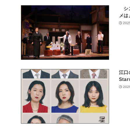
シス
メ
202
江口
Sta
202