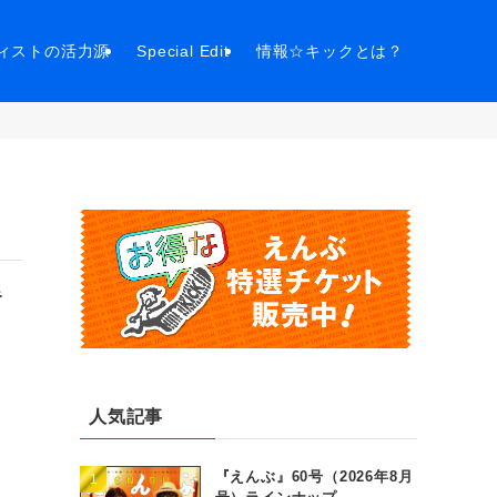
ィストの活力源
Special Edit
情報☆キックとは？
キ
人気記事
『えんぶ』60号（2026年8月