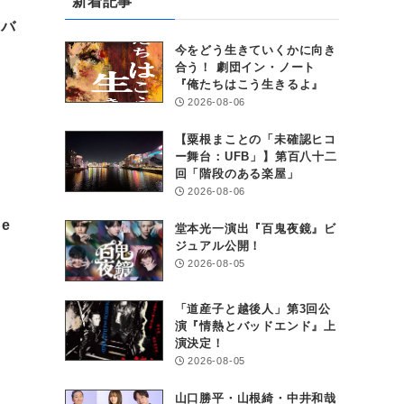
新着記事
ツバ
今をどう生きていくかに向き
合う！ 劇団イン・ノート
『俺たちはこう生きるよ』
2026-08-06
【粟根まことの「未確認ヒコ
ー舞台：UFB」】第百八十二
回「階段のある楽屋」
2026-08-06
e
堂本光一演出『百鬼夜鏡』ビ
ジュアル公開！
2026-08-05
「道産子と越後人」第3回公
演『情熱とバッドエンド』上
演決定！
2026-08-05
山口勝平・山根綺・中井和哉