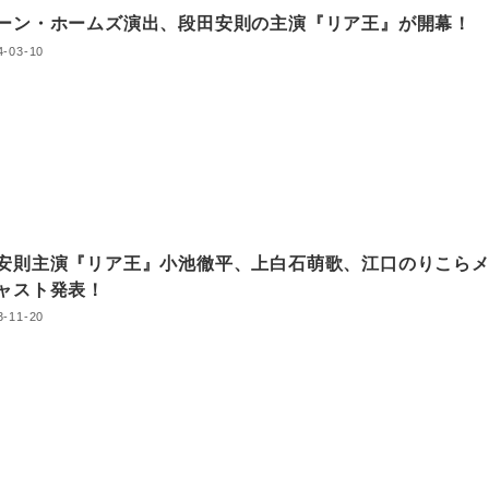
ーン・ホームズ演出、段田安則の主演『リア王』が開幕！
4-03-10
安則主演『リア王』小池徹平、上白石萌歌、江口のりこら
ャスト発表！
3-11-20