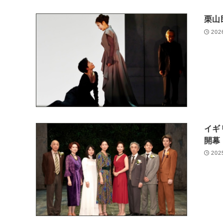
栗山
202
イギ
開幕
202