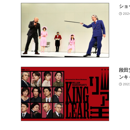
ショ
202
段田
ンキ
202