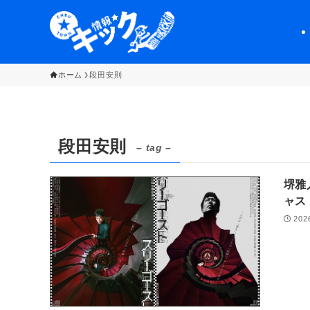
ホーム
段田安則
段田安則
– tag –
堺雅
ャス
202