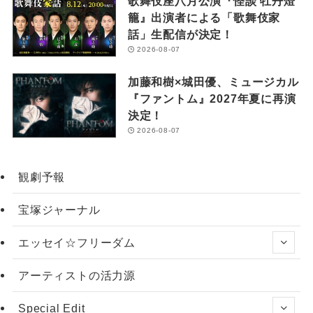
歌舞伎座八月公演『怪談 牡丹燈
籠』出演者による「歌舞伎家
話」生配信が決定！
2026-08-07
加藤和樹×城田優、ミュージカル
『ファントム』2027年夏に再演
決定！
2026-08-07
観劇予報
宝塚ジャーナル
エッセイ☆フリーダム
アーティストの活力源
Special Edit