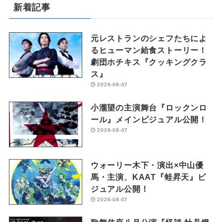
新着記事
元レストランのシェフたちによ
るヒューマン給食ストーリー！
劇団ホチキス『クッキングクラ
ス』
2026-08-07
小瀧望の主演舞台『ロックンロ
ール』メインビジュアル公開！
2026-08-07
ウォーリー木下・演出×中山優
馬・主演、KAAT『蛙昇天』ビ
ジュアル公開！
2026-08-07