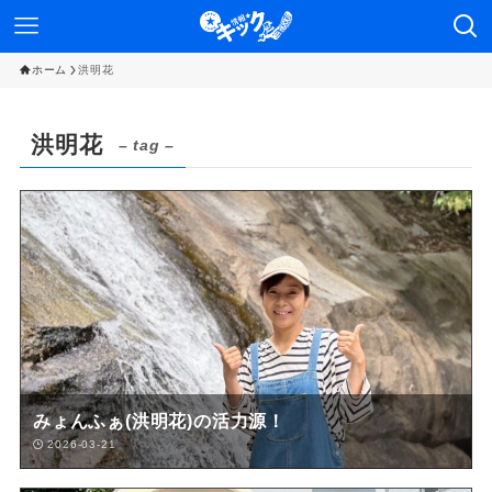
ホーム
洪明花
洪明花
– tag –
みょんふぁ(洪明花)の活力源！
2026-03-21