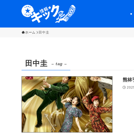
ホーム
田中圭
田中圭
– tag –
熊林
202