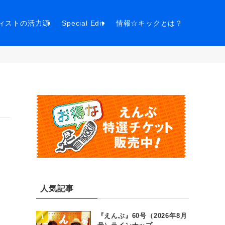
ィストの活力源
Special Edit
情報☆キックとは？
！
人気記事
『えんぶ』60号（2026年8月