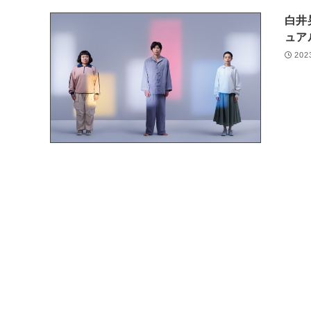
白井
ュア
202