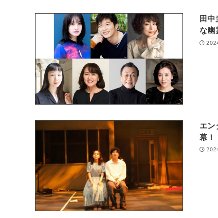
田中
な幽
202
エン
幕！
202