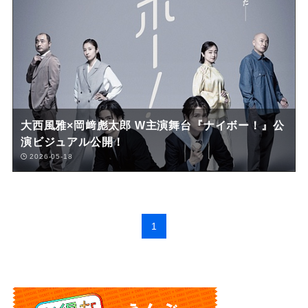
大西風雅×岡﨑彪太郎 W主演舞台『ナイボー！』公
演ビジュアル公開！
2026-05-18
1