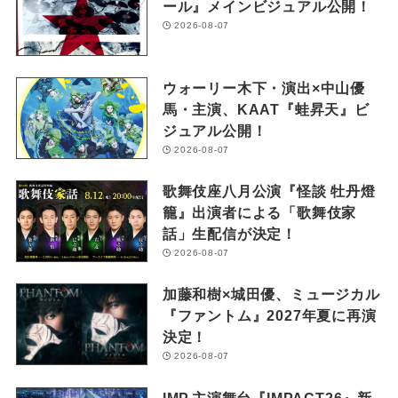
ール』メインビジュアル公開！
2026-08-07
ウォーリー木下・演出×中山優
馬・主演、KAAT『蛙昇天』ビ
ジュアル公開！
2026-08-07
歌舞伎座八月公演『怪談 牡丹燈
籠』出演者による「歌舞伎家
話」生配信が決定！
2026-08-07
加藤和樹×城田優、ミュージカル
『ファントム』2027年夏に再演
決定！
2026-08-07
IMP.主演舞台『IMPACT26』新