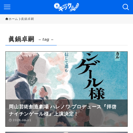
ホーム
眞鍋卓嗣
眞鍋卓嗣
– tag –
岡山芸術創造劇場 ハレノワ プロデュース『拝啓
ナイチンゲール様』上演決定！
2026-08-01