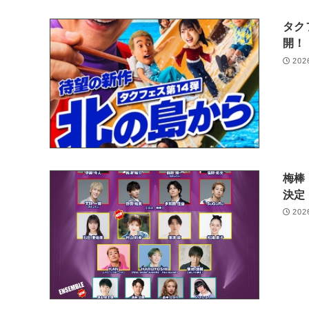
タク
開！
202
梅棒
決
202