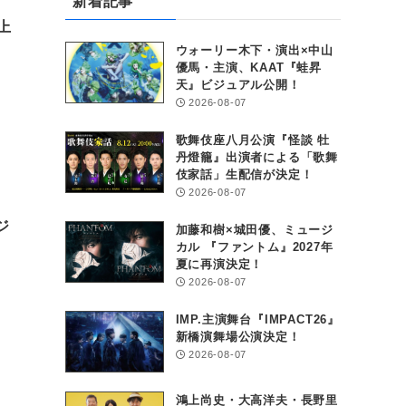
新着記事
上
ウォーリー木下・演出×中山
優馬・主演、KAAT『蛙昇
天』ビジュアル公開！
2026-08-07
歌舞伎座八月公演『怪談 牡
丹燈籠』出演者による「歌舞
伎家話」生配信が決定！
2026-08-07
ジ
加藤和樹×城田優、ミュージ
カル 『ファントム』2027年
夏に再演決定！
2026-08-07
IMP.主演舞台『IMPACT26』
新橋演舞場公演決定！
2026-08-07
鴻上尚史・大高洋夫・長野里