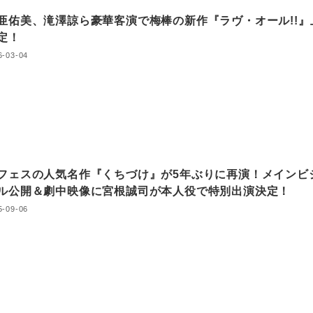
亜佑美、滝澤諒ら豪華客演で梅棒の新作『ラヴ・オール!!』
決定！
6-03-04
フェスの人気名作『くちづけ』が5年ぶりに再演！メインビ
ル公開＆劇中映像に宮根誠司が本人役で特別出演決定！
5-09-06