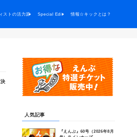
ィストの活力源
Special Edit
情報☆キックとは？
演決
人気記事
『えんぶ』60号（2026年8月