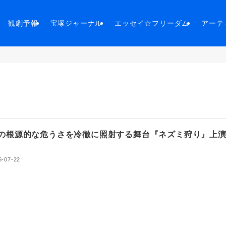
観劇予報
宝塚ジャーナル
エッセイ☆フリーダム
アーテ
の根源的な危うさを冷徹に照射する舞台『ネズミ狩り』上
！
6-07-22