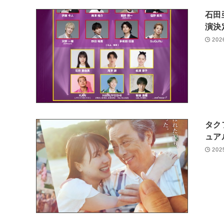
石田
演
202
タク
ュア
202