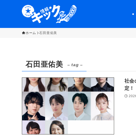
ホーム
石田亜佑美
石田亜佑美
– tag –
社会
定
202