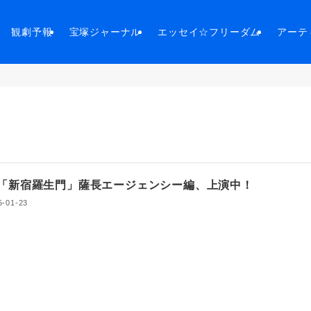
観劇予報
宝塚ジャーナル
エッセイ☆フリーダム
アーテ
「新宿羅生門」薩長エージェンシー編、上演中！
5-01-23