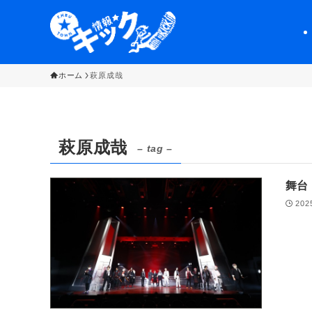
ホーム
萩原成哉
萩原成哉
– tag –
舞台
202