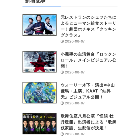
新着記事
元レストランのシェフたちに
よるヒューマン給食ストーリ
ー！劇団ホチキス『クッキン
グクラス』
2026-08-07
小瀧望の主演舞台『ロックン
ロール』メインビジュアル公
開！
2026-08-07
ウォーリー木下・演出×中山
優馬・主演、KAAT『蛙昇
天』ビジュアル公開！
2026-08-07
歌舞伎座八月公演『怪談 牡
丹燈籠』出演者による「歌舞
伎家話」生配信が決定！
2026-08-07