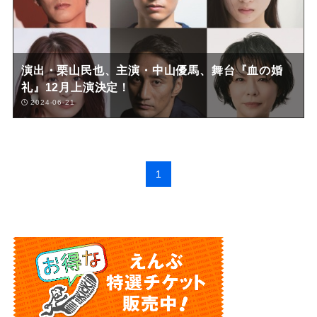
演出・栗山民也、主演・中山優馬、舞台『血の婚
礼』12月上演決定！
2024-06-21
1