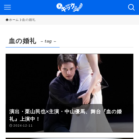
ホーム
血の婚礼
血の婚礼
– tag –
演出・栗山民也×主演・中山優馬、舞台『血の婚
礼』上演中！
2024-12-11