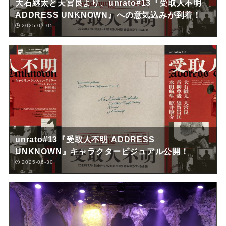
大石継太と天宮良より、unrato#13『受取人不明
ADDRESS UNKNOWN』への意気込みが到着！
2025-07-05
unrato#13『受取人不明 ADDRESS
UNKNOWN』キャラクタービジュアル公開！
2025-06-30