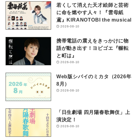
若くして消えた天才絵師と芸術
に命を燃やす人々！『雲母紙
鳶』KIRANOTOBI the musical
2026-08-10
携帯電話の震えをきっかけに物
語が動き出す！ヨビゴエ『輾転
と町は』
2026-08-10
Web版シバイのミカタ（2026年
8月）
2026-08-10
「日生劇場 四月陽春歌舞伎」上
演決定！
2026-08-10