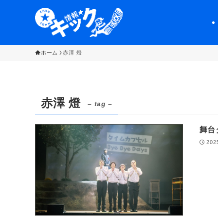
ホーム
赤澤 燈
赤澤 燈
– tag –
舞台タ
202