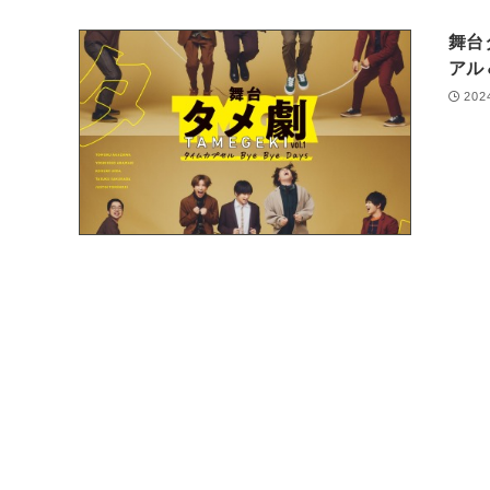
舞台
アル
202