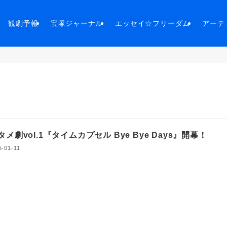
観劇予報
宝塚ジャーナル
エッセイ☆フリーダム
アーテ
メ劇vol.1『タイムカプセル Bye Bye Days』開幕！
5-01-11