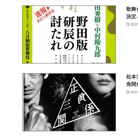
歌舞
決定
202
松本
角関
202