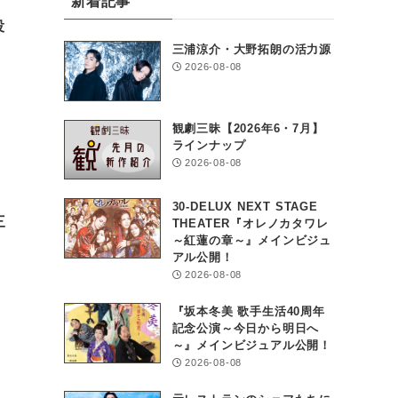
新着記事
役
三浦涼介・大野拓朗の活力源
2026-08-08
観劇三昧【2026年6・7月】
ラインナップ
2026-08-08
30-DELUX NEXT STAGE
三
THEATER『オレノカタワレ
～紅蓮の章～』メインビジュ
アル公開！
2026-08-08
『坂本冬美 歌手生活40周年
記念公演～今日から明日へ
～』メインビジュアル公開！
2026-08-08