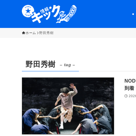
ホーム
野田秀樹
野田秀樹
– tag –
NO
到着
202