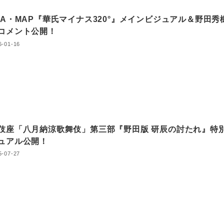
DA・MAP『華氏マイナス320°』メインビジュアル＆野田秀
コメント公開！
6-01-16
伎座「八月納涼歌舞伎」第三部『野田版 研辰の討たれ』特
ュアル公開！
5-07-27