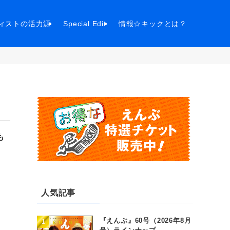
ィストの活力源
Special Edit
情報☆キックとは？
も
人気記事
『えんぶ』60号（2026年8月