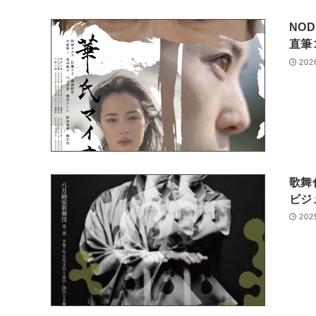
NO
直筆
202
歌舞
ビジ
202