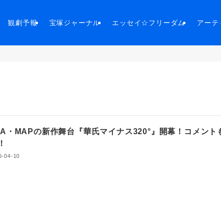
観劇予報
宝塚ジャーナル
エッセイ☆フリーダム
アーテ
DA・MAPの新作舞台『華氏マイナス320°』開幕！コメント
！
6-04-10