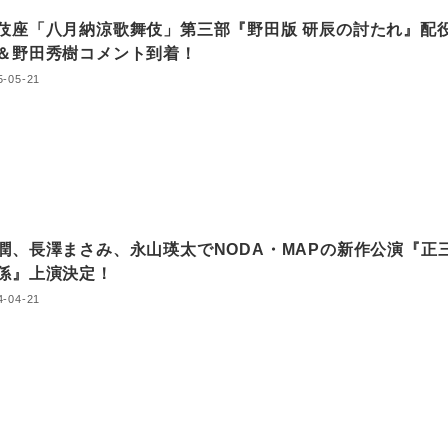
伎座「八月納涼歌舞伎」第三部『野田版 研辰の討たれ』配
＆野田秀樹コメント到着！
5-05-21
潤、長澤まさみ、永山瑛太でNODA・MAPの新作公演『正
係』上演決定！
4-04-21