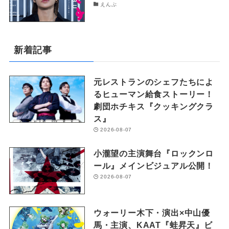
えんぶ
新着記事
元レストランのシェフたちによ
るヒューマン給食ストーリー！
劇団ホチキス『クッキングクラ
ス』
2026-08-07
小瀧望の主演舞台『ロックンロ
ール』メインビジュアル公開！
2026-08-07
ウォーリー木下・演出×中山優
馬・主演、KAAT『蛙昇天』ビ