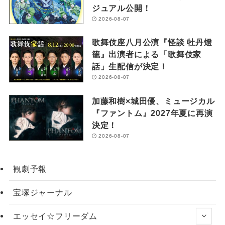
ジュアル公開！
2026-08-07
歌舞伎座八月公演『怪談 牡丹燈
籠』出演者による「歌舞伎家
話」生配信が決定！
2026-08-07
加藤和樹×城田優、ミュージカル
『ファントム』2027年夏に再演
決定！
2026-08-07
観劇予報
宝塚ジャーナル
エッセイ☆フリーダム