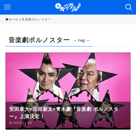
ホーム
音楽劇ポルノスター
音楽劇ポルノスター
– tag –
安田章大×古田新太×青木豪『音楽劇 ポルノスタ
ー』上演決定！
2025-11-26