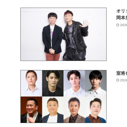
オリ
岡本
202
室将
202