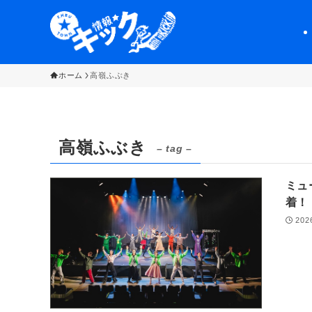
ホーム
高嶺ふぶき
高嶺ふぶき
– tag –
ミュ
着！
202