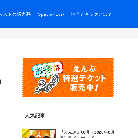
ィストの活力源
Special Edit
情報☆キックとは？
到
人気記事
『えんぶ』60号（2026年8月