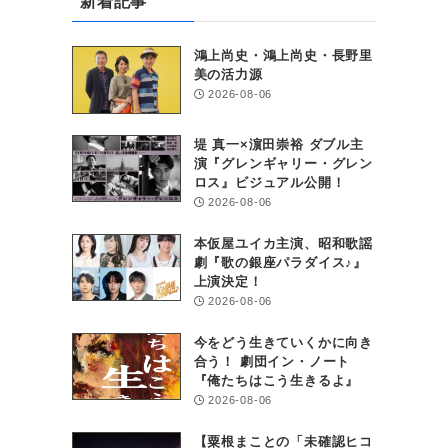
新着記事
鴻上尚史・鴻上尚史・長野里
美の活力源
2026-08-06
堤 真一×濵田崇裕 ダブル主
演『グレンギャリー・グレン
ロス』ビジュアル公開！
2026-08-06
本仮屋ユイカ主演、昭和歌謡
劇『歌の銀座パラダイス♪』
上演決定！
2026-08-06
今をどう生きていくかに向き
合う！ 劇団イン・ノート
『俺たちはこう生きるよ』
2026-08-06
【粟根まことの「未確認ヒコ