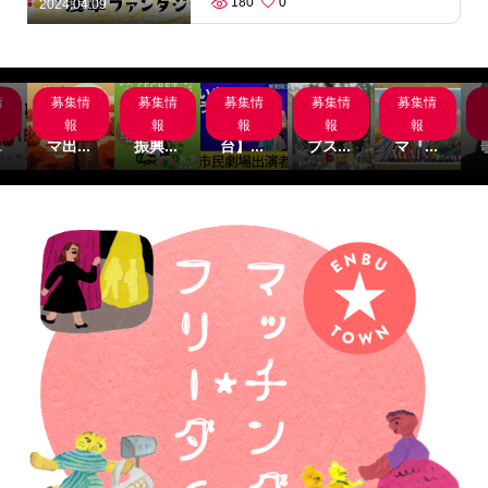
180
0
2024.04.09
情
募集情
募集情
募集情
募集情
募集情
岸
サブス
名古屋
【関
主演募
サブス
組
クシネ
市文化
西/舞
集‼サ
クシネ
報
報
報
報
報
.
マ出...
振興...
台】...
ブス...
マ『...