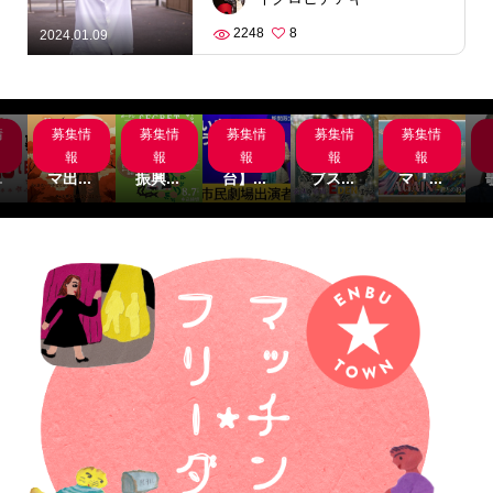
2248
8
2024.01.09
情
募集情
募集情
募集情
募集情
募集情
岸
サブス
名古屋
【関
主演募
サブス
組
クシネ
市文化
西/舞
集‼サ
クシネ
報
報
報
報
報
.
マ出...
振興...
台】...
ブス...
マ『...