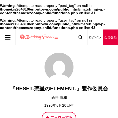
Warning
: Attempt to read property "post_tag" on null in
/home/xs264810/enbutown.com/public_html/matching/wp-
content/themes/zoomy-child/functions.php
on line
31
Warning
: Attempt to read property "user_tag" on null in
/home/xs264810/enbutown.com/public_html/matching/wp-
content/themes/zoomy-child/functions.php
on line
43
ログイン
会員登録

『RESET-惑星のELEMENT-』製作委員会
酒井 由和
1990年5月20日生
フォローする