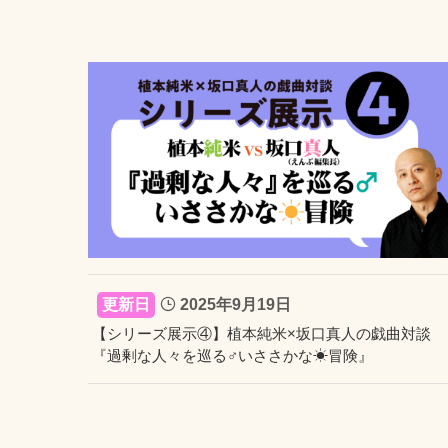
2025年9月19日
【シリーズ展示④】植本純米×坂口真人の戯曲対談
『過剰な人々を巡る♂いささかな☀冒険』