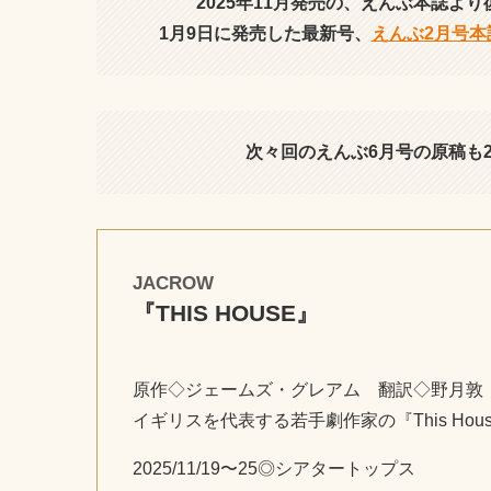
2025年11月発売の、えんぶ本誌より
1月9日に発売した最新号、
えんぶ2月号本
次々回のえんぶ6月号の原稿も
JACROW
『THIS HOUSE』
原作◇ジェームズ・グレアム 翻訳◇野月敦
イギリスを代表する若手劇作家の『This Ho
2025/11/19〜25◎シアタートップス