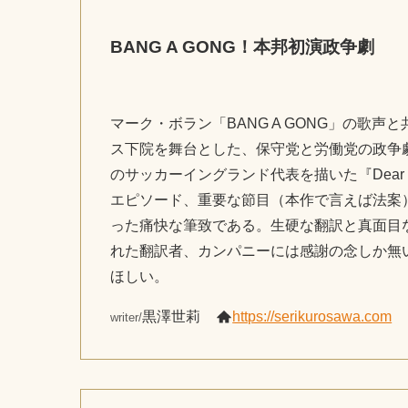
BANG A GONG！本邦初演政争劇
マーク・ボラン「BANG A GONG」の歌
ス下院を舞台とした、保守党と労働党の政争
のサッカーイングランド代表を描いた『Dear 
エピソード、重要な節目（本作で言えば法案
った痛快な筆致である。生硬な翻訳と真面目
れた翻訳者、カンパニーには感謝の念しか無
ほしい。
黒澤世莉
https://serikurosawa.com
writer/