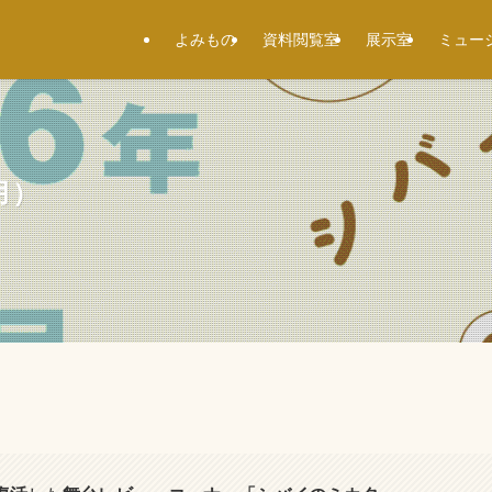
よみもの
資料閲覧室
展示室
ミュー
月）