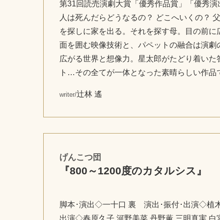
第31回読売演劇大賞「優秀作品賞」「優秀演
人は死んだらどうなるの？ どこへいくの？ 
を探しに家を出る。それを探す母。目の前に
面を囲む映像技術と、パペットの融合は演劇
広がる世界と想像力。星太郎がたどり着いた
ト…その全てが一体となった素晴らしい作品
辻林 遙
writer/
げんこつ団
『800～1200度のカタルシス』
脚本･演出◇一十口 裏 演出･振付･出演◇植
出演◇春原久子 河野美菜 丹野薫 三明真実 白