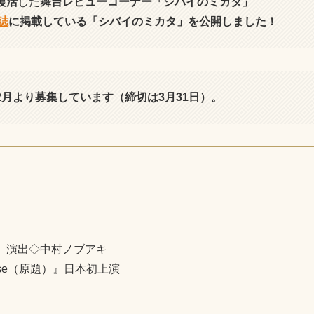
復活
した
舞台レビューコーナー
「シバイのミカタ」
誌
に掲載している「シバイのミカタ」を公開しました！
2月より募集しています（締切は3月31日）。
 演出◇中村ノブアキ
use（原題）』日本初上演