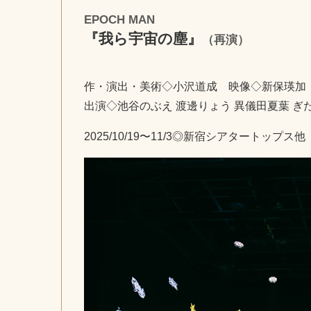
EPOCH MAN
『我ら宇宙の塵』
（再演）
作・演出・美術◇小沢道成 映像◇新保瑛加
出演◇池谷のぶえ 渡邊りょう 異儀田夏葉 ぎ
2025/10/19〜11/3◎新宿シアタートップス他