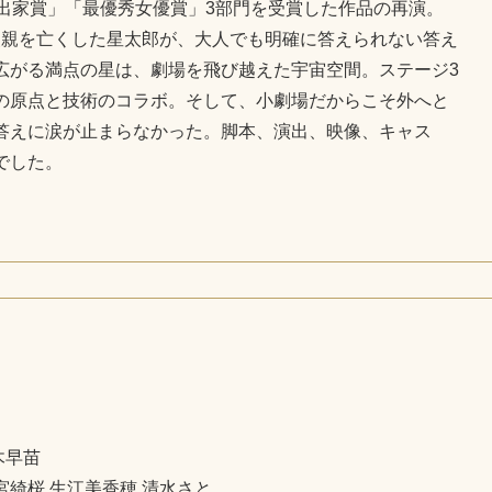
出家賞」「最優秀女優賞」3部門を受賞した作品の再演。
父親を亡くした星太郎が、大人でも明確に答えられない答え
広がる満点の星は、劇場を飛び越えた宇宙空間。ステージ3
の原点と技術のコラボ。そして、小劇場だからこそ外へと
答えに涙が止まらなかった。脚本、演出、映像、キャス
でした。
木早苗
宮綺桜 生江美香穂 清水さと