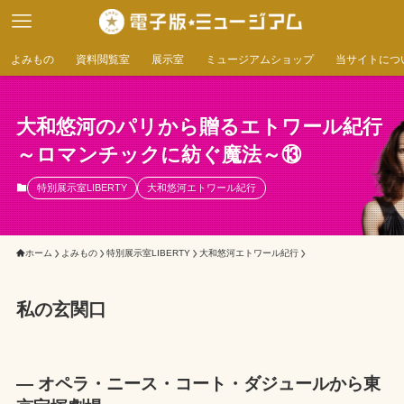
よみもの
資料閲覧室
展示室
ミュージアムショップ
当サイトにつ
大和悠河のパリから贈るエトワール紀行
～ロマンチックに紡ぐ魔法～⑬
特別展示室LIBERTY
大和悠河エトワール紀行
ホーム
よみもの
特別展示室LIBERTY
大和悠河エトワール紀行
私の玄関口
― オペラ・ニース・コート・ダジュールから東