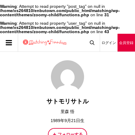
Warning
: Attempt to read property "post_tag" on null in
/home/xs264810/enbutown.com/public_html/matching/wp-
content/themes/zoomy-child/functions.php
on line
31
Warning
: Attempt to read property "user_tag" on null in
/home/xs264810/enbutown.com/public_html/matching/wp-
content/themes/zoomy-child/functions.php
on line
43
ログイン
会員登録

サトモリサトル
里森 悟
1989年9月21日生
フォローする