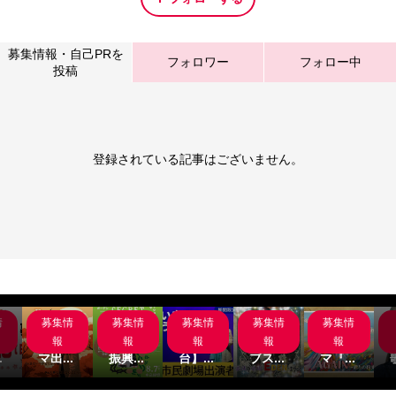
募集情報・自己PRを
フォロワー
フォロー中
投稿
登録されている記事はございません。
情
募集情
募集情
募集情
募集情
募集情
岸
サブス
名古屋
【関
主演募
サブス
組
クシネ
市文化
西/舞
集‼サ
クシネ
報
報
報
報
報
.
マ出...
振興...
台】...
ブス...
マ『...